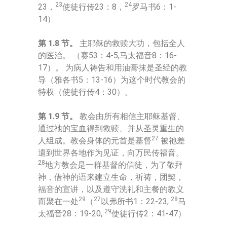
23
24
23，
使徒行传23：8，
罗马书6：1-
14）
第 1.8 节。
主耶稣的救赎大功，包括全人
的医治。 （赛53：4-5;马太福音8：16-
17）。 为病人祷告和用油膏抹是圣经的教
导（雅各书5：13-16）为这个时代教会的
特权（使徒行传4：30）。
第 1.9 节。
教会由所有相信主耶稣基督、
通过祂的宝血得到救赎、并从圣灵重生的
27
人组成。教会身体的元首是基督
被祂差
遣到世界各地作为见证，向万民传福音。
28
地方教会是一群基督的信徒，为了敬拜
神，借神的语来建立生命，祈祷，团契，
福音的宣讲，以及遵守洗礼和主餐的教义
29
27
28
而聚在一处
（
以弗所书1：22-23,
马
29
太福音28：19-20,
使徒行传2：41-47）