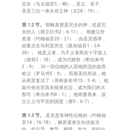
完全（马太福音5：48），圣父、圣子、
圣灵三位一体永存之神（太28：19）。
第 1.2 节。
耶稣基督是完全的神，也是完
全的人（腓立比书2：6-11）。 祂被父所
差遣（约翰福音20：21），由圣灵感孕，
由童贞女马利亚所生（路加福音1：34-
38）。 祂是义者，为不义者死在十字架上
（彼前3：18），成为代赎祭（希伯来书
2：9），叫一切信祂的人因祂所流的血而
称义（罗马书5：9）。照着圣经所说，祂
从死里复活了（哥林多前书15：3-4）。祂
如今坐在至高全能者右边，成为我们的大
祭司（希伯来书8：1）。祂将要再来，设
立公义与平安的国度（赛9：6-7）。
第 1.3 节。
圣灵是有神性位格的（约翰福
音14：16-18），被差遣来住在信徒当
中，作引导、教导、赐恩、加力，并结出