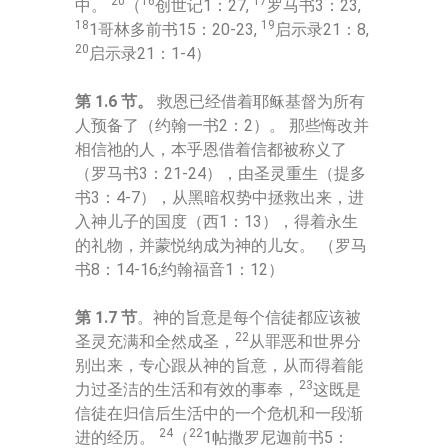
20
16
17
中。
（
创世记1：27,
罗马书3：23,
18
19
1哥林多前书15：20-23,
启示录21：8,
20
启示录21：1-4）
第 1.6 节。
救恩已经借着耶稣基督为所有
人预备了（约翰一书2：2）。 那些悔改并
相信祂的人，本乎恩借着信都被称义了
（罗马书3：21-24），由圣灵重生（提多
书3：4-7），从黑暗权势中拯救出来，进
入神儿子的国度（西1：13），得着永生
的礼物，并蒙悦纳成为神的儿女。 （罗马
书8：14-16;约翰福音1：12）
第 1.7 节
。神的旨意是每个信徒都应该被
22
圣灵充满和全然成圣，
从罪恶和世界分
别出来，专心跟从神的旨意，从而得着能
23
力过圣洁的生活和有效的事奉，
这既是
信徒在归信后生活中的一个危机和一段渐
24
22
进的经历。
（
1帖撒罗尼迦前书5：