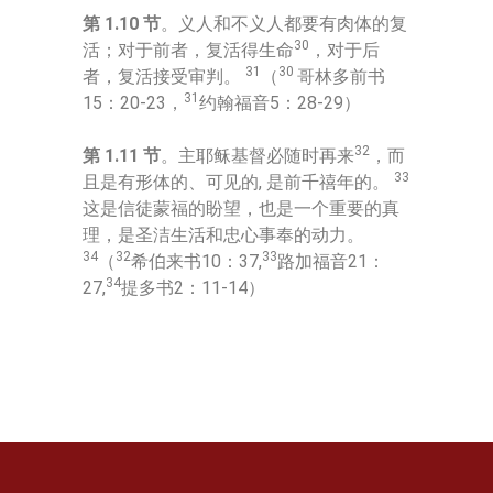
第 1.10 节
。义人和不义人都要有肉体的复
30
活；对于前者，复活得生命
，对于后
31
30
者，复活接受审判。
（
哥林多前书
31
15：20-23，
约翰福音5：28-29）
32
第 1.11 节
。主耶稣基督必随时再来
，而
33
且是有形体的、可见的, 是前千禧年的。
这是信徒蒙福的盼望，也是一个重要的真
理，是圣洁生活和忠心事奉的动力。
34
32
33
（
希伯来书10：37,
路加福音21：
34
27,
提多书2：11-14）